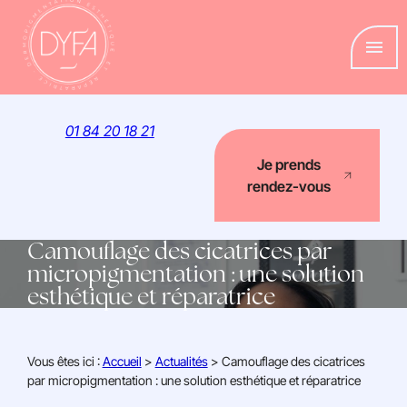
Panneau de gestion des cookies
menu
01 84 20 18 21
Je prends
rendez-vous
Camouflage des cicatrices par
micropigmentation : une solution
esthétique et réparatrice
Vous êtes ici :
Accueil
>
Actualités
> Camouflage des cicatrices
par micropigmentation : une solution esthétique et réparatrice