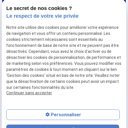
Samedi
Le secret de nos cookies ?
Le respect de votre vie privée
Maquillage permanent
Notre site utilise des cookies pour améliorer votre expérience
de navigation et vous offrir un contenu personnalisé. Les
Epilation definitive
cookies strictement nécessaires sont essentiels au
Dermopigmentation réparatrice
fonctionnement de base de notre site et ne peuvent pas être
désactivés. Cependant, vous avez le choix d'activer ou de
Formation
désactiver les cookies de personnalisation, de performance et
de marketing selon vos préférences. Vous pouvez modifier vos
paramètres de cookies à tout moment en cliquant sur le lien
Mentions
Politique de
Gestion
Plan du
'Gestion des cookies' situé en bas de notre site. Veuillez noter
légales
confidentialité
des
site
que la désactivation de certains cookies peut avoir un impact
cookies
sur certaines fonctionnalités du site.
Siret :
53537348400059
Continuer sans accepter
Personnaliser
place
event
phone