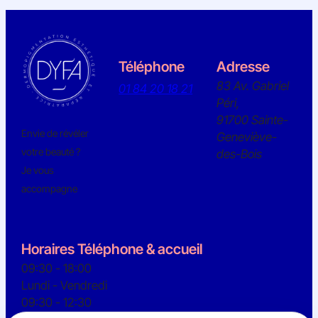
Téléphone
Adresse
83 Av. Gabriel
01 84 20 18 21
Péri,
91700 Sainte-
Envie de révéler
Geneviève-
votre beauté ?
des-Bois
Je vous
accompagne
Horaires Téléphone & accueil
09:30 - 18:00
Lundi - Vendredi
09:30 - 12:30