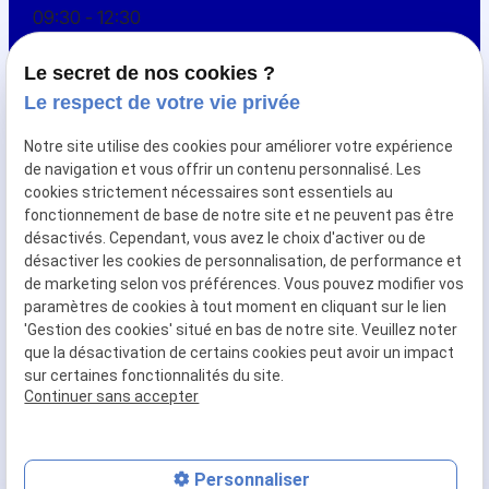
09:30 - 12:30
Samedi
Le secret de nos cookies ?
Le respect de votre vie privée
Maquillage permanent
Notre site utilise des cookies pour améliorer votre expérience
de navigation et vous offrir un contenu personnalisé. Les
Epilation definitive
cookies strictement nécessaires sont essentiels au
Dermopigmentation réparatrice
fonctionnement de base de notre site et ne peuvent pas être
désactivés. Cependant, vous avez le choix d'activer ou de
Formation
désactiver les cookies de personnalisation, de performance et
de marketing selon vos préférences. Vous pouvez modifier vos
paramètres de cookies à tout moment en cliquant sur le lien
Mentions
Politique de
Gestion
Plan du
'Gestion des cookies' situé en bas de notre site. Veuillez noter
légales
confidentialité
des
site
que la désactivation de certains cookies peut avoir un impact
cookies
sur certaines fonctionnalités du site.
Siret :
53537348400059
Continuer sans accepter
Personnaliser