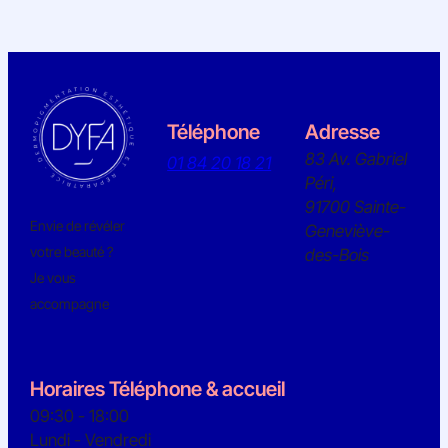
Téléphone
Adresse
83 Av. Gabriel
01 84 20 18 21
Péri,
91700 Sainte-
Envie de révéler
Geneviève-
votre beauté ?
des-Bois
Je vous
accompagne
Horaires Téléphone & accueil
09:30 - 18:00
Lundi - Vendredi