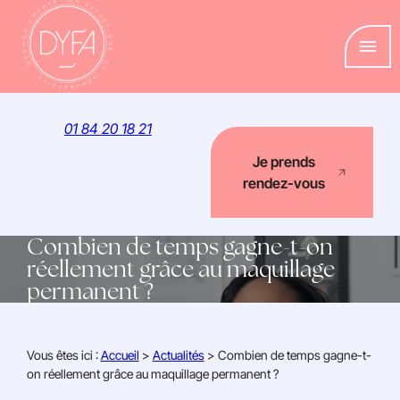
Panneau de gestion des cookies
menu
01 84 20 18 21
Je prends
rendez-vous
Combien de temps gagne-t-on
réellement grâce au maquillage
permanent ?
Vous êtes ici :
Accueil
>
Actualités
> Combien de temps gagne-t-
on réellement grâce au maquillage permanent ?