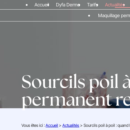
Panneau de gestion des cookies
Accueil
Dyfa Dermo
Tarifs
Actualités
Maquillage pe
Sourcils poil 
permanent re
Vous êtes ici :
Accueil
>
Actualités
> Sourcils poil à poil : qua