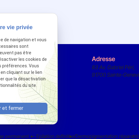
re vie privée
ce de navigation et vous
cessaires sont
peuvent pas être
Téléphone
Adresse
ésactiver les cookies de
s préférences. Vous
83 Av. Gabriel Péri,
01 84 20 18 21
 cliquant sur le lien
91700 Sainte-Genev
ter que la désactivation
ionnalités du site.
 et fermer
age permanent
Epilation definitive
Dermopigmentation réparatri