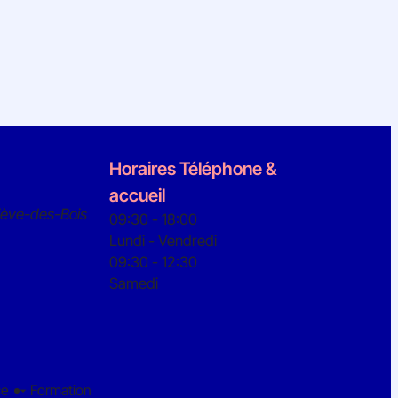
Horaires Téléphone &
accueil
iève-des-Bois
09:30 - 18:00
Lundi - Vendredi
09:30 - 12:30
Samedi
ce
Formation