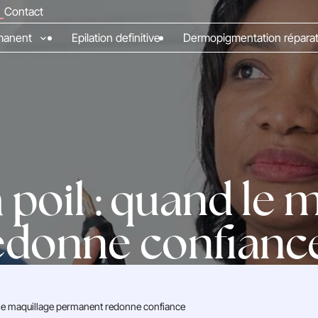
Contact
rmanent
Epilation definitive
Dermopigmentation réparat
à poil : quand le 
donne confianc
nd le maquillage permanent redonne confiance